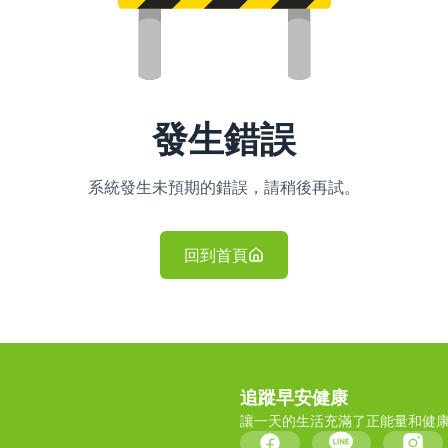
發生錯誤
系統發生未預期的錯誤，請稍後再試。
回到首頁
追蹤早安健康
讓一天的生活充滿了正能量和健