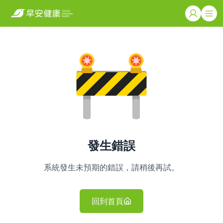
發生錯誤
系統發生未預期的錯誤，請稍後再試。
回到首頁