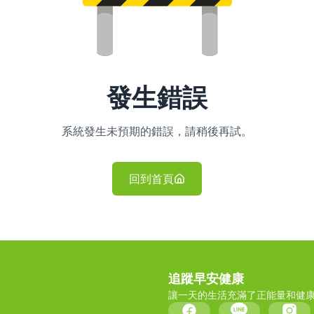
發生錯誤
系統發生未預期的錯誤，請稍後再試。
回到首頁
追蹤早安健康
讓一天的生活充滿了正能量和健