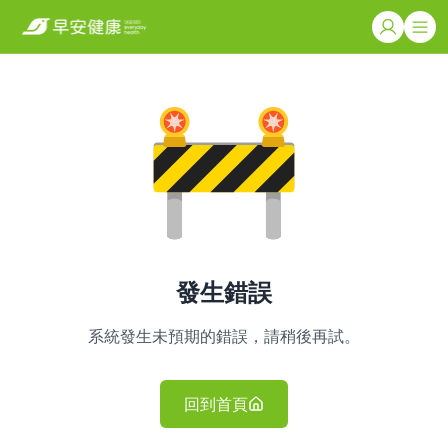
發生錯誤
系統發生未預期的錯誤，請稍後再試。
回到首頁