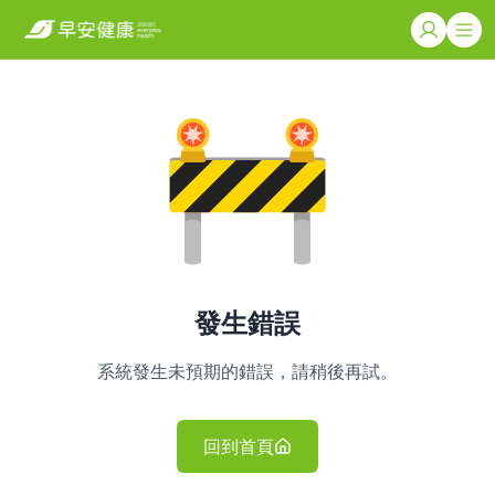
發生錯誤
系統發生未預期的錯誤，請稍後再試。
回到首頁