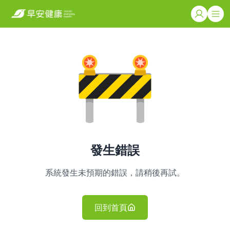
發生錯誤
系統發生未預期的錯誤，請稍後再試。
回到首頁