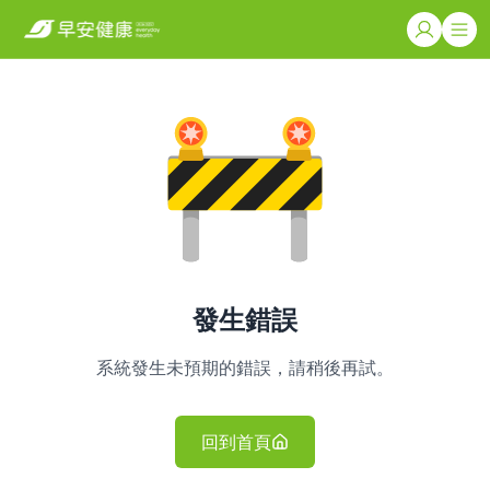
發生錯誤
系統發生未預期的錯誤，請稍後再試。
回到首頁