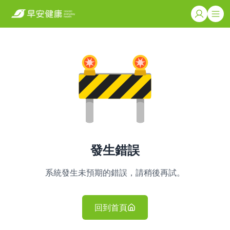
發生錯誤
系統發生未預期的錯誤，請稍後再試。
回到首頁