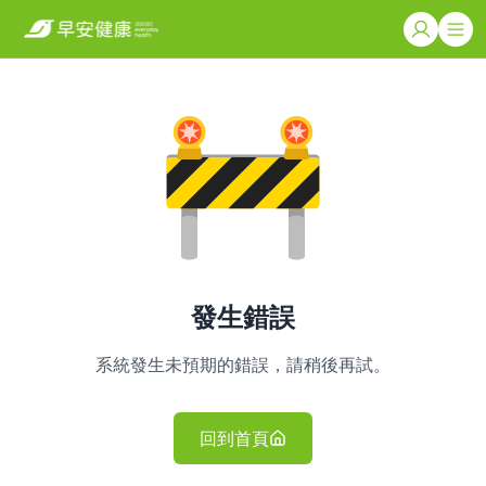
發生錯誤
系統發生未預期的錯誤，請稍後再試。
回到首頁