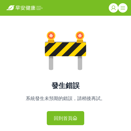
發生錯誤
系統發生未預期的錯誤，請稍後再試。
回到首頁