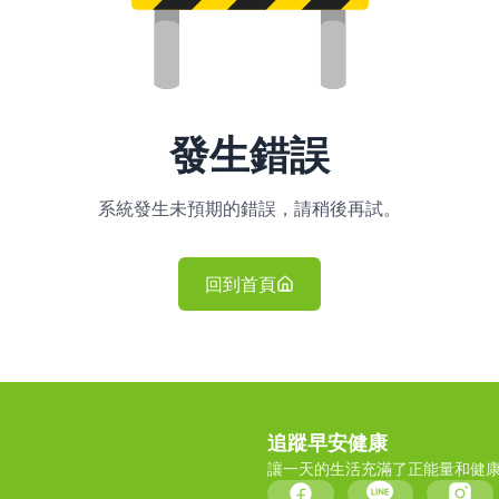
發生錯誤
系統發生未預期的錯誤，請稍後再試。
回到首頁
追蹤早安健康
讓一天的生活充滿了正能量和健