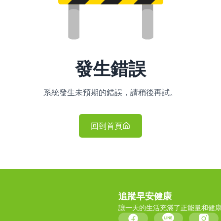
發生錯誤
系統發生未預期的錯誤，請稍後再試。
回到首頁
追蹤早安健康
讓一天的生活充滿了正能量和健