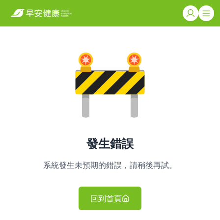
發生錯誤
系統發生未預期的錯誤，請稍後再試。
回到首頁