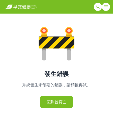
發生錯誤
系統發生未預期的錯誤，請稍後再試。
回到首頁