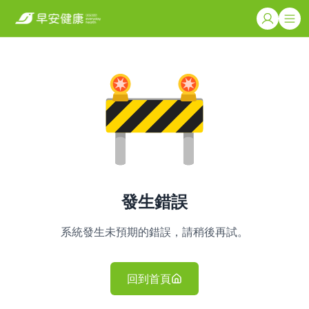
發生錯誤
系統發生未預期的錯誤，請稍後再試。
回到首頁