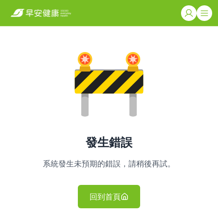
發生錯誤
系統發生未預期的錯誤，請稍後再試。
回到首頁