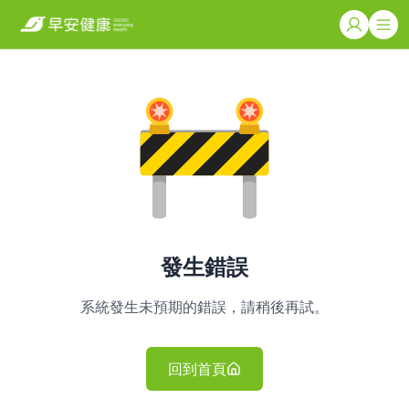
發生錯誤
系統發生未預期的錯誤，請稍後再試。
回到首頁