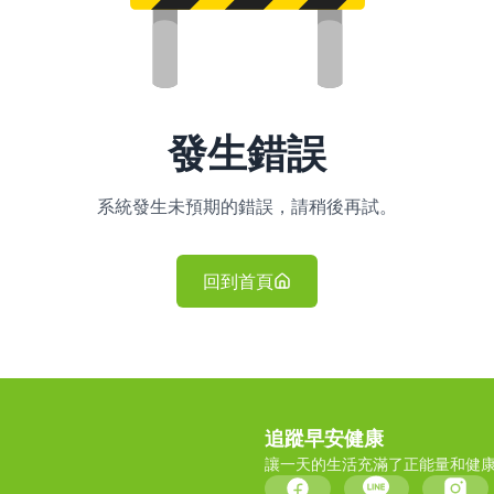
發生錯誤
系統發生未預期的錯誤，請稍後再試。
回到首頁
追蹤早安健康
讓一天的生活充滿了正能量和健