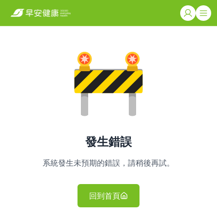
發生錯誤
系統發生未預期的錯誤，請稍後再試。
回到首頁