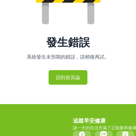
發生錯誤
系統發生未預期的錯誤，請稍後再試。
回到首頁
追蹤早安健康
讓一天的生活充滿了正能量和健