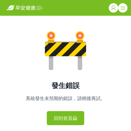
發生錯誤
系統發生未預期的錯誤，請稍後再試。
回到首頁