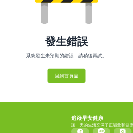
發生錯誤
系統發生未預期的錯誤，請稍後再試。
回到首頁
追蹤早安健康
讓一天的生活充滿了正能量和健