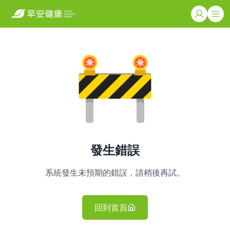
發生錯誤
系統發生未預期的錯誤，請稍後再試。
回到首頁