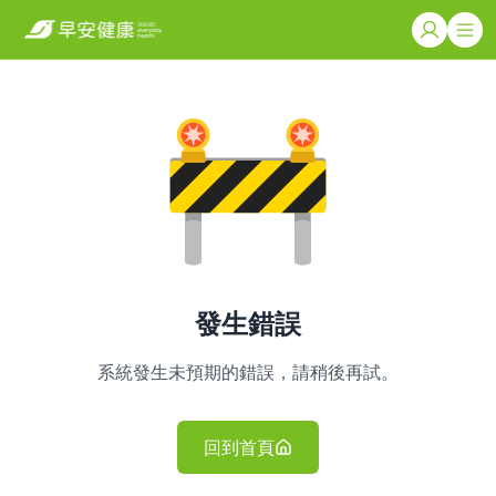
發生錯誤
系統發生未預期的錯誤，請稍後再試。
回到首頁