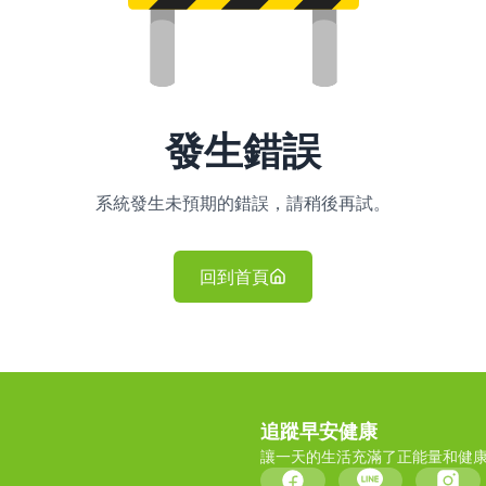
發生錯誤
系統發生未預期的錯誤，請稍後再試。
回到首頁
追蹤早安健康
讓一天的生活充滿了正能量和健