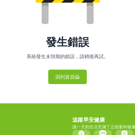
發生錯誤
系統發生未預期的錯誤，請稍後再試。
回到首頁
追蹤早安健康
讓一天的生活充滿了正能量和健