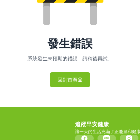
發生錯誤
系統發生未預期的錯誤，請稍後再試。
回到首頁
追蹤早安健康
讓一天的生活充滿了正能量和健