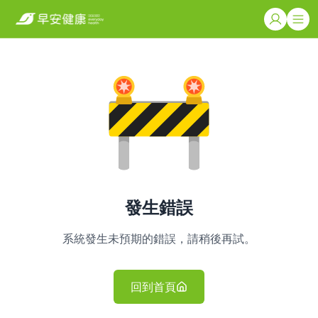
發生錯誤
系統發生未預期的錯誤，請稍後再試。
回到首頁