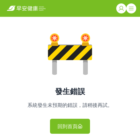
發生錯誤
系統發生未預期的錯誤，請稍後再試。
回到首頁