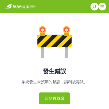
發生錯誤
系統發生未預期的錯誤，請稍後再試。
回到首頁