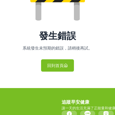
發生錯誤
系統發生未預期的錯誤，請稍後再試。
回到首頁
追蹤早安健康
讓一天的生活充滿了正能量和健