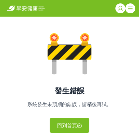
發生錯誤
系統發生未預期的錯誤，請稍後再試。
回到首頁