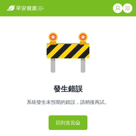
發生錯誤
系統發生未預期的錯誤，請稍後再試。
回到首頁