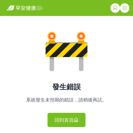
發生錯誤
系統發生未預期的錯誤，請稍後再試。
回到首頁