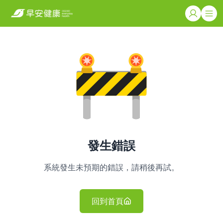
發生錯誤
系統發生未預期的錯誤，請稍後再試。
回到首頁