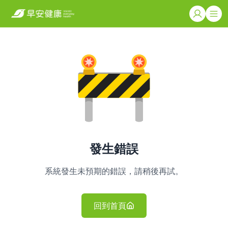
發生錯誤
系統發生未預期的錯誤，請稍後再試。
回到首頁