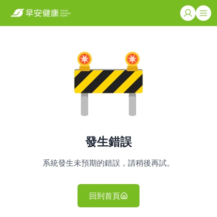
發生錯誤
系統發生未預期的錯誤，請稍後再試。
回到首頁