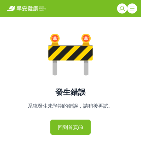
發生錯誤
系統發生未預期的錯誤，請稍後再試。
回到首頁