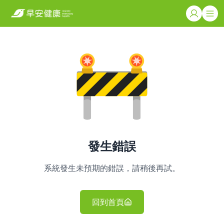
發生錯誤
系統發生未預期的錯誤，請稍後再試。
回到首頁