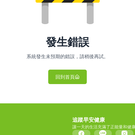
發生錯誤
系統發生未預期的錯誤，請稍後再試。
回到首頁
追蹤早安健康
讓一天的生活充滿了正能量和健