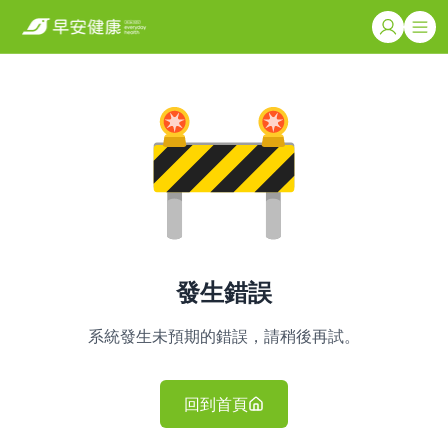
發生錯誤
系統發生未預期的錯誤，請稍後再試。
回到首頁