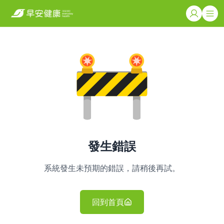
發生錯誤
系統發生未預期的錯誤，請稍後再試。
回到首頁