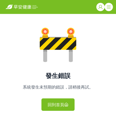
發生錯誤
系統發生未預期的錯誤，請稍後再試。
回到首頁