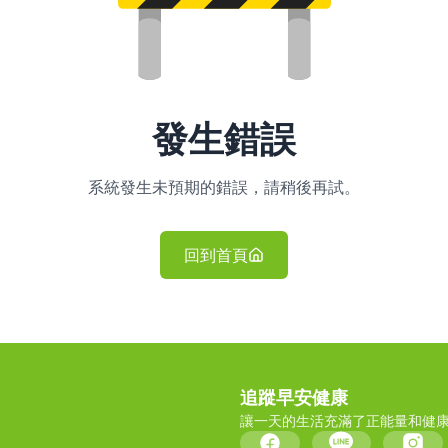
發生錯誤
系統發生未預期的錯誤，請稍後再試。
回到首頁
追蹤早安健康
讓一天的生活充滿了正能量和健