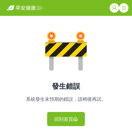
發生錯誤
系統發生未預期的錯誤，請稍後再試。
回到首頁