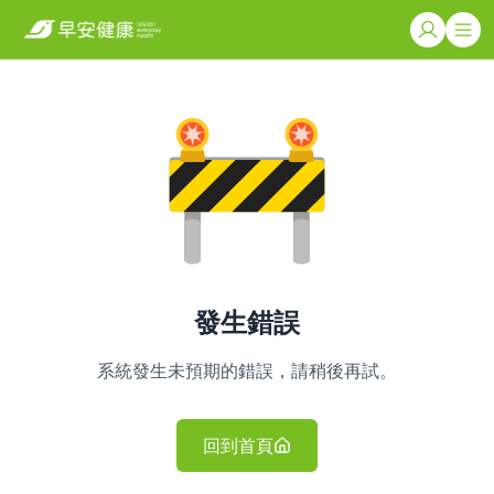
發生錯誤
系統發生未預期的錯誤，請稍後再試。
回到首頁