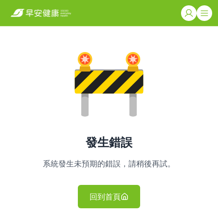
發生錯誤
系統發生未預期的錯誤，請稍後再試。
回到首頁