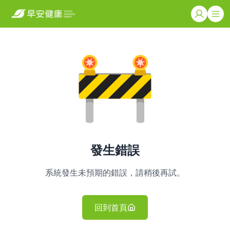
發生錯誤
系統發生未預期的錯誤，請稍後再試。
回到首頁