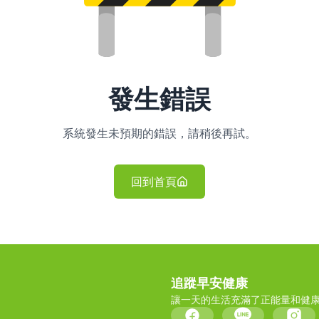
發生錯誤
系統發生未預期的錯誤，請稍後再試。
回到首頁
追蹤早安健康
讓一天的生活充滿了正能量和健