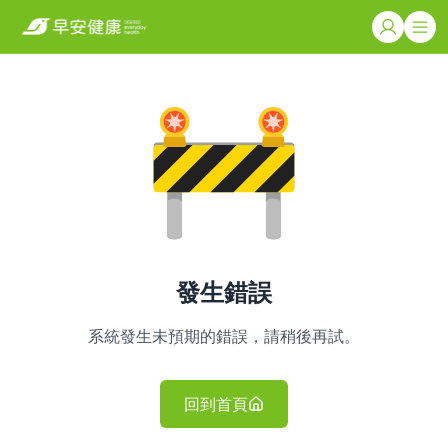
發生錯誤
系統發生未預期的錯誤，請稍後再試。
回到首頁